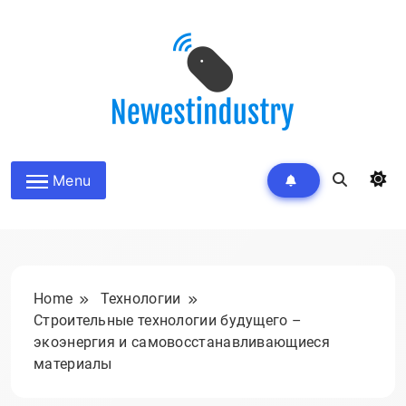
Skip
to
content
Menu
Home
Технологии
Строительные технологии будущего –
экоэнергия и самовосстанавливающиеся
материалы