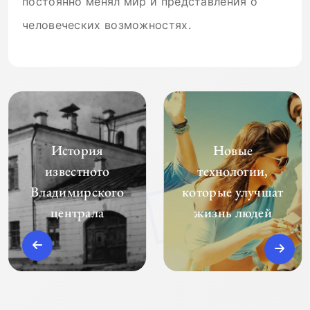
постоянно менял мир и представления о
человеческих возможностях.
История
Новые
известного
технологии,
Владимирского
которые улучшат
централа
жизнь людей