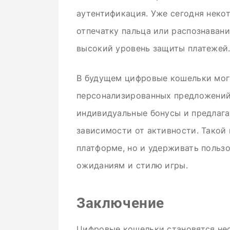
аутентификация. Уже сегодня нек
отпечатку пальца или распознавани
высокий уровень защиты платежей
В будущем цифровые кошельки мог
персонализированных предложений
индивидуальные бонусы и предлага
зависимости от активности. Такой 
платформе, но и удерживать пользо
ожиданиям и стилю игры.
Заключение
Цифровые кошельки становятся нео