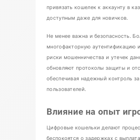
привязать кошелек к аккаунту в ка
доступным даже для новичков.
Не менее важна и безопасность. Б
многофакторную аутентификацию и
риски мошенничества и утечек дан
обновляют протоколы защиты и от
обеспечивая надежный контроль за
пользователей.
Влияние на опыт игр
Цифровые кошельки делают процес
беспокоятся о задержках с выплат