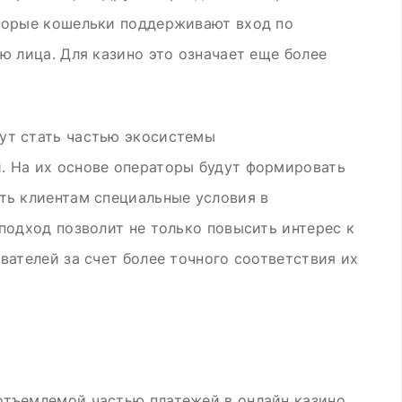
оторые кошельки поддерживают вход по
ю лица. Для казино это означает еще более
.
ут стать частью экосистемы
. На их основе операторы будут формировать
ть клиентам специальные условия в
подход позволит не только повысить интерес к
вателей за счет более точного соответствия их
тъемлемой частью платежей в онлайн казино.