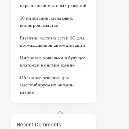
персонализированных решений
10 инноваций, меняющих
кинопроизводство
Развитие частных сетей 5G для
промышленной автоматизации
Цифровые кошельки и будущее
платежей в онлайн казино
Облачные решения для
масштабируемых онлайн-
казино
Recent Comments