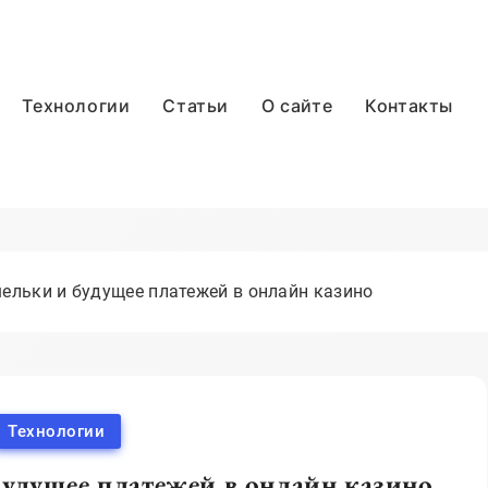
Технологии
Статьи
О сайте
Контакты
льки и будущее платежей в онлайн казино
Технологии
удущее платежей в онлайн казино