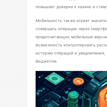
повышает доверие к казино и стим
Мобильность также играет значите
совершать операции через смартфо
предпочитающих мобильные версии
возможность контролировать расх
историю операций и уведомления, 
бюджетом.