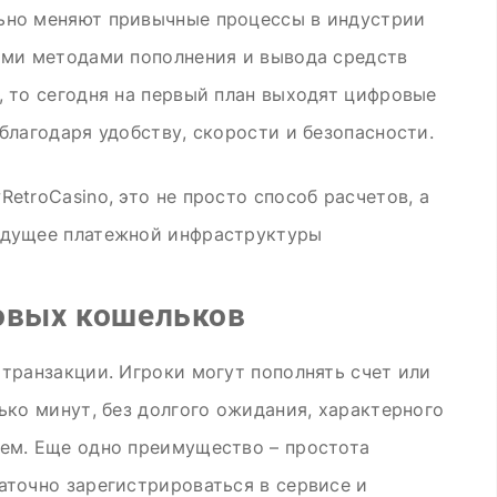
ьно меняют привычные процессы в индустрии
ыми методами пополнения и вывода средств
, то сегодня на первый план выходят цифровые
благодаря удобству, скорости и безопасности.
etroCasino, это не просто способ расчетов, а
удущее платежной инфраструктуры
овых кошельков
транзакции. Игроки могут пополнять счет или
ько минут, без долгого ожидания, характерного
ем. Еще одно преимущество – простота
аточно зарегистрироваться в сервисе и