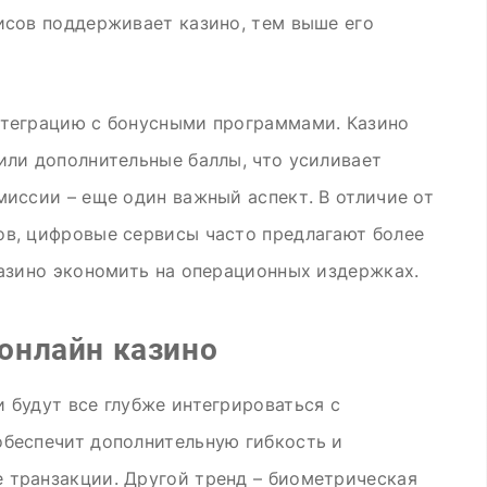
исов поддерживает казино, тем выше его
нтеграцию с бонусными программами. Казино
или дополнительные баллы, что усиливает
миссии – еще один важный аспект. В отличие от
в, цифровые сервисы часто предлагают более
казино экономить на операционных издержках.
онлайн казино
 будут все глубже интегрироваться с
беспечит дополнительную гибкость и
 транзакции. Другой тренд – биометрическая